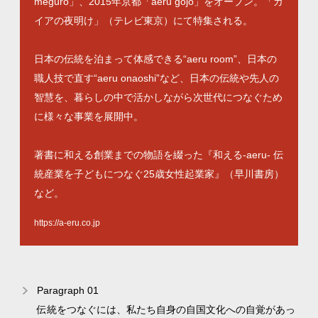
meguro」、2015年京都「aeru gojo」をオープン。「ガ
イアの夜明け」（テレビ東京）にて特集される。
日本の伝統を泊まって体感できる“aeru room”、日本の
職人技で直す“aeru onaoshi”など、日本の伝統や先人の
智慧を、暮らしの中で活かしながら次世代につなぐため
に様々な事業を展開中。
著書に和える創業までの物語を綴った『和える-aeru- 伝
統産業を子どもにつなぐ25歳女性起業家』（早川書房）
など。
https://a-eru.co.jp
Paragraph 01
伝統をつなぐには、私たち自身の自国文化への自覚があっ