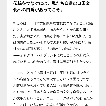
伝統をつなぐには、私たち自身の自国文
化への自覚があってこそ。
和える
は、「日本の伝統を次世代につなぐ」ことに臨
むとき、まず日本国内に向き合うことから取り組ん
だ。実店舗は東京・目黒と京都・五条の2拠点で、他
は国内の百貨店やホテルでの取り扱いが7件ほど。海
外からの評価も高く、「0歳からの伝統ブランド
aeru」もグローバルブランドになることを視野に入
れているにもかかわらず、海外に実店舗をもたない。
「aeruにとっての海外出店は、英語対応のオンライ
ンの店舗をもつことで実現するという位置付けです。
創業初期から思っているのは、伝統産業を継承し続け
るためには、日本人自身が自国の文化を自覚すること
が大事だということ。ニューヨークやパリで有名だか
らこれはいいものだ、みんなが認めたからいいもの