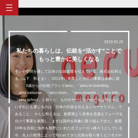
2019.05.28
私たちの暮らしは、伝統を“活かす”ことで
もっと豊かに美しくなる
モノや空間を通して日本の伝統産業を伝えている、株式会社和え
る（以下、和える）。2011年に創業した当社の事業は多岐に渡
り、「0歳からの伝統ブランドaeru」「aeru re-branding」
「aeru oatsurae」「aeru room」「aeru onaoshi」「aeru talk」
「aeru school」と様々だ。ものやサービスのかたちは異なれど、
いずれにも通じるのは「日本の伝統を伝えるジャーナリズム」で
あること。
そんな和えるは、創業期より未来を見据えフェーズを
分けて事業を展開し、まずは国内を対象に取り組んできた。創業
10年を目前に海外を視野にいれた次フェーズへ移ろうとしている
今、先人の智慧によって培われてきた伝統を取り巻くビジネスや