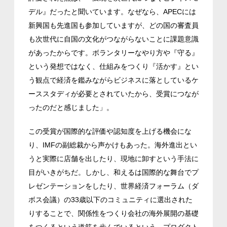
デル』だったと聞いています。なぜなら、APECには
新興国も先進国も参加していますが、どの国の審査員
も次世代に自国の文化がつながらないことに課題意識
があったからです。ボランタリーなやり方や『守る』
という発想ではなく、仕組みをつくり『活かす』とい
う観点で経済を鑑みながらビジネスに落としているケ
ーススタディが必要とされていたから、受賞につなが
ったのだと感じました」。
この受賞が国際的な評価や認知度を上げる機会にな
り、IMFの副総裁から声かけもあった。海外進出とい
うと実際に店舗を出したり、現地に卸すという手法に
目がいきがちだ。しかし、和えるは国際的な舞台でプ
レゼンテーションをしたり、世界経済フォーラム（ダ
ボス会議）の33歳以下のコミュニティに選出された
りすることで、関係性をつくり会社の海外展開の基礎