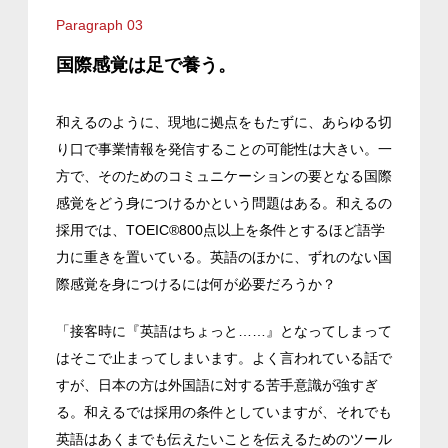
Paragraph 03
国際感覚は足で養う。
和える
のように、現地に拠点をもたずに、あらゆる切
り口で事業情報を発信することの可能性は大きい。一
方で、そのためのコミュニケーションの要となる国際
感覚をどう身につけるかという問題はある。
和えるの
採用では、TOEIC®️800点
以上を条件とするほど
語学
力に重きを置いている。
英語
のほかに、ずれのない国
際感覚を身につける
には
何
が必要
だろうか？
「接客時に『英語はちょっと……』となってしまって
はそこで止まってしまいます。よく言われている話で
すが、日本の方は外国語に対する苦手意識が強すぎ
る。和えるでは採用の条件としていますが、それでも
英語はあくまでも伝えたいことを伝えるためのツール