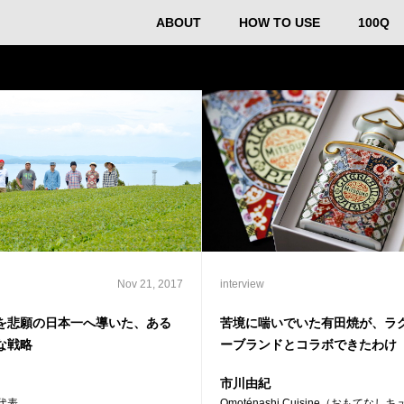
ABOUT
HOW TO USE
100Q
Nov 21, 2017
interview
を悲願の日本一へ導いた、ある
苦境に喘いでいた有田焼が、ラ
な戦略
ーブランドとコラボできたわけ
市川由紀
代表
Omoténashi Cuisine（おもてな