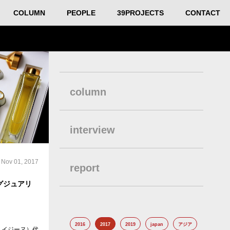
COLUMN
PEOPLE
39PROJECTS
CONTACT
column
interview
Nov 01, 2017
report
グジュアリ
2016
2017
2019
japan
アジア
しキュイジーヌ）代