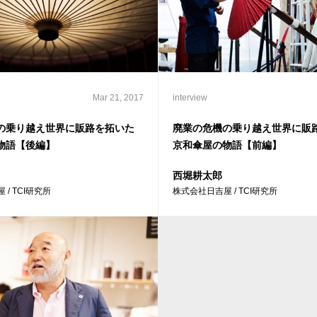
Mar 21, 2017
interview
の乗り越え世界に販路を拓いた
廃業の危機の乗り越え世界に販
物語【後編】
京和傘屋の物語【前編】
西堀耕太郎
/ TCI研究所
株式会社日吉屋 / TCI研究所