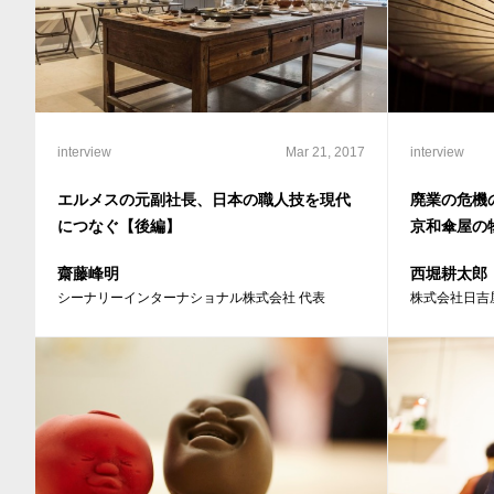
interview
Mar 21, 2017
interview
エルメスの元副社長、日本の職人技を現代
廃業の危機
につなぐ【後編】
京和傘屋の
齋藤峰明
西堀耕太郎
シーナリーインターナショナル株式会社 代表
株式会社日吉屋 