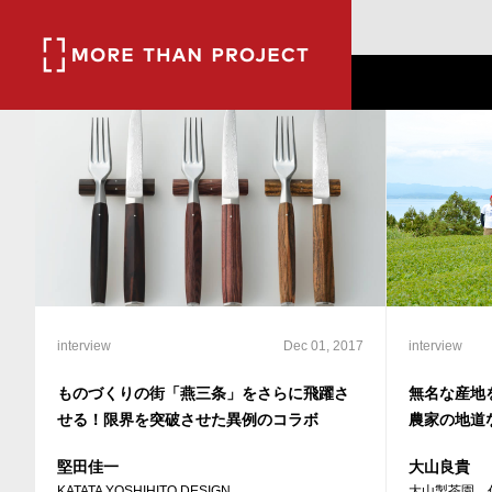
interview
Dec 01, 2017
interview
ものづくりの街「燕三条」をさらに飛躍さ
無名な産地
せる！限界を突破させた異例のコラボ
農家の地道
堅田佳一
大山良貴
KATATA YOSHIHITO DESIGN
大山製茶園 