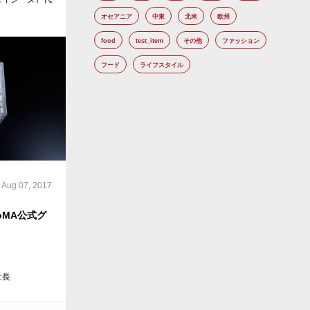
オセアニア
中東
北米
欧州
food
test_item
その他
ファッション
フード
ライフスタイル
Aug 07, 2017
oMA公式グ
社長