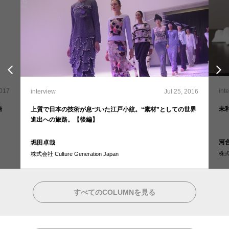
2017
int
interview
Jul 25, 2016
語
未
上質で日本の技術が息づいた江戸小紋。“素材”としての世界
進出への旅路。【後編】
河合
堀田卓哉
株
株式会社 Culture Generation Japan
すべてのCOLUMNを見る