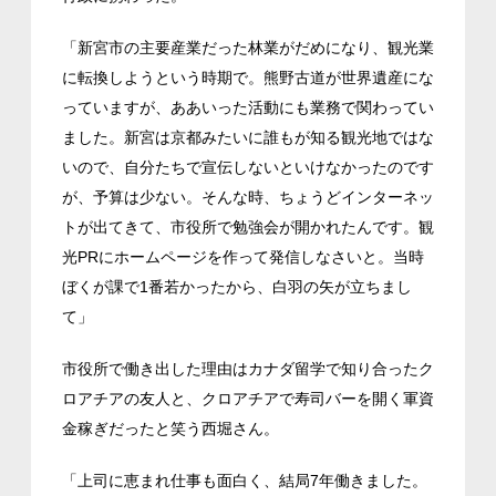
「新宮市の主要産業だった林業がだめになり、観光業
に転換しようという時期で。熊野古道が世界遺産にな
っていますが、ああいった活動にも業務で関わってい
ました。新宮は京都みたいに誰もが知る観光地ではな
いので、自分たちで宣伝しないといけなかったのです
が、予算は少ない。そんな時、ちょうどインターネッ
トが出てきて、市役所で勉強会が開かれたんです。観
光PRにホームページを作って発信しなさいと。当時
ぼくが課で1番若かったから、白羽の矢が立ちまし
て」
市役所で働き出した理由はカナダ留学で知り合ったク
ロアチアの友人と、クロアチアで寿司バーを開く軍資
金稼ぎだったと笑う西堀さん。
「上司に恵まれ仕事も面白く、結局7年働きました。