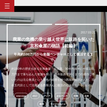
2017.03.21
廃業の危機の乗り越え世界に販路を拓いた
京和傘屋の物語【前編】
年商約100万円から老舗ベンチャーとして復活するま
で。
約160年の歴史を誇る京和傘屋、日吉屋。90年代後半に年収100
万円まで落ち込んだ老舗を救い、海外販路を築くまでの成功に導
いたのは元公務員という異色の経歴を持つ西堀耕太郎さんだ。現
在五代目として活躍する西堀さんに復活のヒストリーを訊いた。
interview
2017
アジア
オセアニア
中東
北米
欧州
ライフスタイル