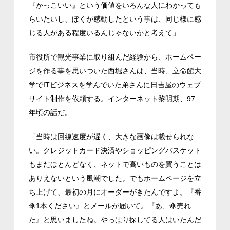
『かっこいい』という価値をいろんな人にわかっても
らいたいし、ぼくが感動したという事は、同じ様に感
じる人がある程度いるんじゃないかと考えて」
市役所で観光事業に取り組んだ経験から、ホームペー
ジを作る事を思いついた西堀さんは、当時、立命館大
学でITビジネスを学んでいた弟さんに日吉屋のウェブ
サイト制作を依頼する。インターネット黎明期、97
年頃の話だ。
「当時は回線速度が遅く、大きな画像は載せられな
い。クレジットカード決済やショッピングバスケット
もまだほとんどなく、ネットで高いものを買うことは
ありえないという風潮でした。でもホームページを立
ち上げて、最初の月にオーダーがきたんですよ。『番
傘1本ください』とメールが届いて。『あ、傘売れ
た』と思いましたね。やっぱり探してる人はいたんだ