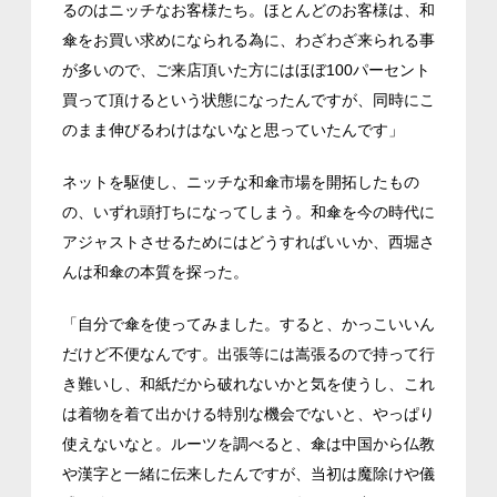
るのはニッチなお客様たち。ほとんどのお客様は、和
傘をお買い求めになられる為に、わざわざ来られる事
が多いので、ご来店頂いた方にはほぼ100パーセント
買って頂けるという状態になったんですが、同時にこ
のまま伸びるわけはないなと思っていたんです」
ネットを駆使し、ニッチな和傘市場を開拓したもの
の、いずれ頭打ちになってしまう。和傘を今の時代に
アジャストさせるためにはどうすればいいか、西堀さ
んは和傘の本質を探った。
「自分で傘を使ってみました。すると、かっこいいん
だけど不便なんです。出張等には嵩張るので持って行
き難いし、和紙だから破れないかと気を使うし、これ
は着物を着て出かける特別な機会でないと、やっぱり
使えないなと。ルーツを調べると、傘は中国から仏教
や漢字と一緒に伝来したんですが、当初は魔除けや儀