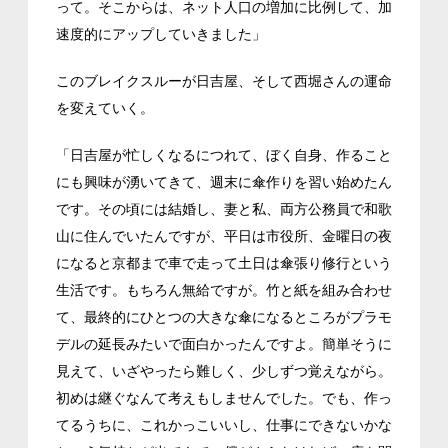
って。そこからは、ネット人口の増加に比例して、加
速度的にアップしていきました」
このブレイクスルーが日吉屋、そして西堀さんの運命
を変えていく。
「日吉屋が忙しくなるにつれて、ぼく自身、作ること
にも興味が湧いてきて、週末に傘作りを習い始めたん
です。その頃には結婚し、妻と私、両方公務員で和歌
山に住んでいたんですが、平日は市役所、金曜日の夜
になると京都まで車で走って土日は傘張り修行という
生活です。もちろん無給ですが。竹と紙を組み合わせ
て、最終的にひとつの大きな傘になるところがプラモ
デルの延長みたいで面白かったんですよ。簡単そうに
見えて、いざやったら難しく、少しずつ覚えながら。
初めは継ぐなんて考えもしませんでした。でも、作っ
てるうちに、これかっこいいし、仕事にできないかな