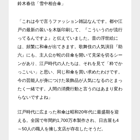
鈴木春信「雪中相合傘」
「これは今で言うファッション雑誌なんです。都や江
戸の最新の装いを木版印刷して、『こういうのが流行
ってるんですよ』と伝えていました。昔の浮世絵に
は、頻繁に和傘が出てきます。歌舞伎の人気演目『助
六』にも、主人公が蛇の目傘を開いて見栄を切るシー
ンがあり、江戸時代の人たちは、それを見て「粋でか
っこいい」と思い、同じ和傘を買い求めたわけです。
今の芸能人が身につけた装飾品が人気になるのとまっ
たく一緒です。人間の消費行動と言うのはあまり変わ
らないですよね」
江戸時代に広まった和傘は昭和20年代に最盛期を迎
える。全国で年間約1,700万本製作され、日吉屋も4
～50人の職人を擁し支店が存在したそうだ。