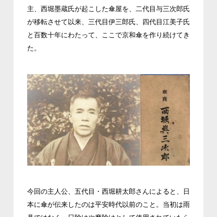
主、西堀墨蔵氏が起こした傘屋を、二代目与三次郎氏
が移転させて以来、三代目伊三郎氏、四代目江美子氏
と百数十年にわたって、ここで京和傘を作り続けてき
た。
今回の主人公、五代目・西堀耕太郎さんによると、日
本に傘が伝来したのは平安時代以前のこと。当初は雨