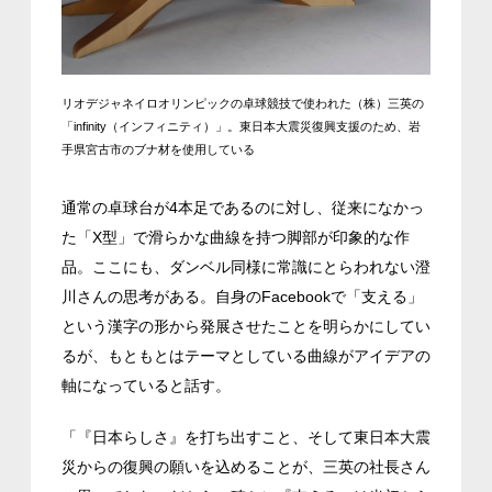
リオデジャネイロオリンピックの卓球競技で使われた（株）三英の
「infinity（インフィニティ）」。東日本大震災復興支援のため、岩
手県宮古市のブナ材を使用している
通常の卓球台が4本足であるのに対し、従来になかっ
た「X型」で滑らかな曲線を持つ脚部が印象的な作
品。ここにも、ダンベル同様に常識にとらわれない澄
川さんの思考がある。自身のFacebookで「支える」
という漢字の形から発展させたことを明らかにしてい
るが、もともとはテーマとしている曲線がアイデアの
軸になっていると話す。
「『日本らしさ』を打ち出すこと、そして東日本大震
災からの復興の願いを込めることが、三英の社長さん