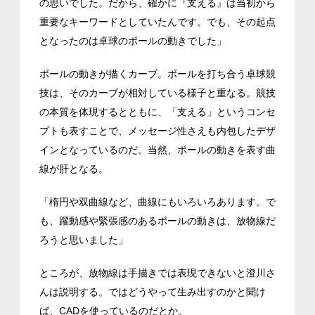
の思いでした。だから、確かに『支える』は当初から
重要なキーワードとしていたんです。でも、その起点
となったのは卓球のボールの動きでした」
ボールの動きが描くカーブ。ボールを打ち合う卓球競
技は、そのカーブが相対している様子と重なる。競技
の本質を体現するとともに、「支える」というコンセ
プトも表すことで、メッセージ性さえも内包したデザ
インとなっているのだ。当然、ボールの動きを表す曲
線が肝となる。
「楕円や双曲線など、曲線にもいろいろあります。で
も、躍動感や緊張感のあるボールの動きは、放物線だ
ろうと思いました」
ところが、放物線は手描きでは表現できないと澄川さ
んは説明する。ではどうやって生み出すのかと聞け
ば、CADを使っているのだとか。