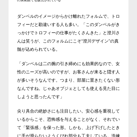
の美術館でも販売されている
ダンベルのイメージからかけ離れたフォルムで、トロ
フィーだと勘違いする人も多い。「このダンベルがき
っかけでトロフィーの仕事がたくさんきた」と澄川さ
んは笑うが、このフォルムにこそ“澄川デザイン”の真
髄が込められている。
「ダンベルは二の腕の引き締めにも効果的なので、女
性のニーズが高いのですが、お客さんが来ると隠す人
が多いそうなんです。つまり、部屋に置きたくない形
なんですね。じゃあオブジェとしても使える見た目に
しようと思ったんです」
尖り具合の絶妙さにも注目したい。安心感を重視して
いるからこそ、恐怖感を与えることがなく、それでい
て「緊張感」を保った形。しかも、上げ下げしたとき
に手が滑らないようくびれ部分も工夫している。洗練