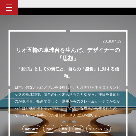
2018.07.19
リオ五輪の卓球台を生んだ、デザイナーの
「思想」
「船頭」としての責任と、自らの「感覚」に対する信
頼。
日本が男女ともにメダルを獲得した、リオデジャネイロオリンピ
ックの卓球競技。試合の行く末もさることながら、注目を集めた
のが卓球台。斬新で美しく、選手からのクレームが一切つかなか
ったほど機能性も高い作品は、どのような思考から生まれたの
か。デザインを手がけた澄川伸一さんに話を聞いた。
interview
japan
北米
欧州
ライフスタイル