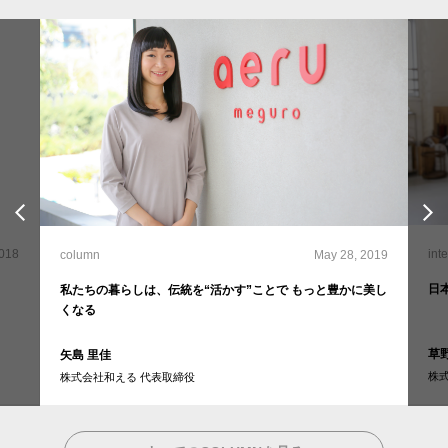
2018
int
column
May 28, 2019
日
私たちの暮らしは、伝統を“活かす”ことで もっと豊かに美し
くなる
草
矢島 里佳
株
株式会社和える 代表取締役