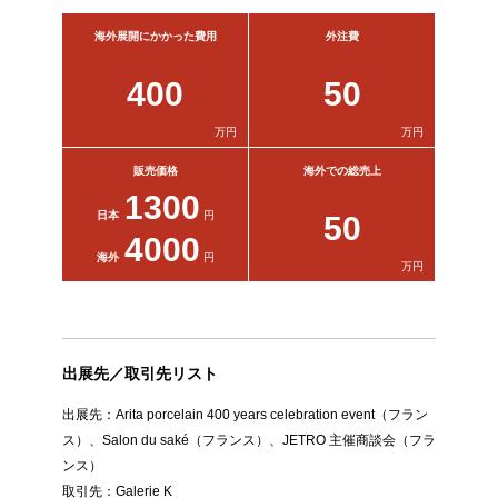
海外展開にかかった費用
外注費
400
50
万円
万円
販売価格
海外での総売上
1300
日本
円
50
4000
海外
円
万円
出展先／取引先リスト
出展先：Arita porcelain 400 years celebration event（フラン
ス）、Salon du saké（フランス）、JETRO 主催商談会（フラ
ンス）
取引先：Galerie K