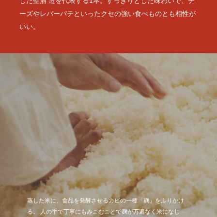
した聖酒 造を代表する1本。すっきりとした味わいで、チ
ーズやレバーパテといったクセの強い食べものとも相性が
いい。
蒸した米に、食品を発酵させるカビの一種「麹」をふりかけ
麹米に加えて蒸米・酵母・水をタンクの中に入れ、およそ3週
できあがった酒は、その仕上がり具合を蔵元によって厳しく見
ワインに醸造用のブドウがあるように、 日本酒にも酒造りに
る。 人の手で丁寧にもみこむことで麹が万遍なく米になじ
間かけて発酵させると酒ができる。 その間、蔵人と呼ばれる
極められる。 味・香り・色のすべてにおいて、7代170年の歴