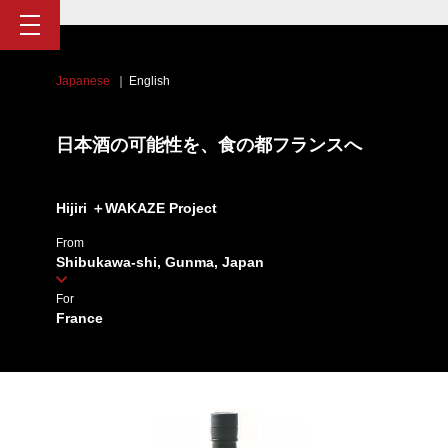
Japanese
English
日本酒の可能性を、食の都フランスへ
Hijiri ＋WAKAZE Project
From
Shibukawa-shi, Gunma, Japan
For
France