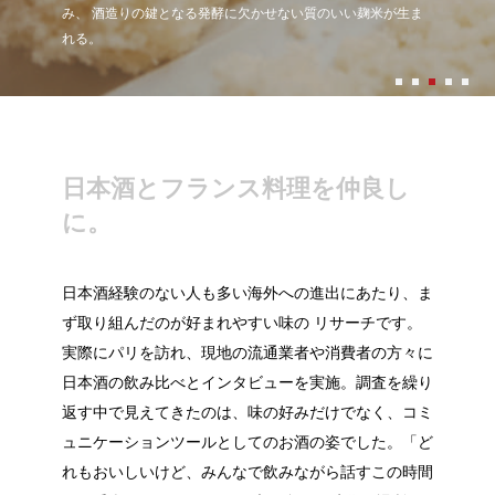
適した特別な米「酒造好適米」がある。 酒の味や香りの元と
み、 酒造りの鍵となる発酵に欠かせない質のいい麹米が生ま
職人たちが蔵に泊まり込み、完成までの過程を隙なく管理す
史をもつ聖酒造の酒としてふさわしい水準を満たしたものだけ
なる成分が凝縮したその米を蒸すことから酒造りがはじまる。
れる。
る。
が世の中に送られていく。
日本酒とフランス料理を仲良し
に。
日本酒経験のない人も多い海外への進出にあたり、ま
ず取り組んだのが好まれやすい味の リサーチです。
実際にパリを訪れ、現地の流通業者や消費者の方々に
日本酒の飲み比べとインタビューを実施。調査を繰り
返す中で見えてきたのは、味の好みだけでなく、コミ
ュニケーションツールとしてのお酒の姿でした。「ど
れもおいしいけど、みんなで飲みながら話すこの時間