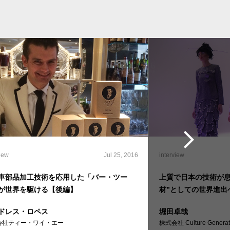
view
Jul 25, 2016
interview
車部品加工技術を応用した「バー・ツー
上質で日本の技術が息
が世界を駆ける【後編】
材”としての世界進出
ドレス・ロペス
堀田卓哉
会社ティー・ワイ・エー
株式会社 Culture Generat