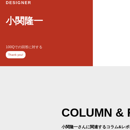
DESIGNER
小関隆一
100Qでの回答に対する
Thank you!
COLUMN
&
小関隆一さんに関連する
コラム&レポ