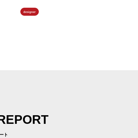
designer
 REPORT
ート