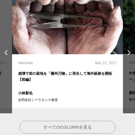
2017
int
interview
Mar 22, 2017
語
中
崩壊寸前の産地を「播州刃物」に再生して海外販路を開拓
ー
【前編】
柴
小林新也
株式
合同会社シーラカンス食堂
すべてのCOLUMNを見る