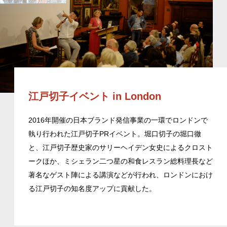
江戸切子イベント in London
2016年開催の日本ブランド発信事業の一環でロンドンで
執り行われた江戸切子PRイベント。堀口切子の堀口徹
と、江戸切子歴史家のサリーヘイデン女史によるクロスト
ークほか、ミシェラン二つ星の和食レスラン総料理長など
著名なゲスト陣による講演などが行われ、ロンドンにおけ
る江戸切子の知名度アップに貢献した。