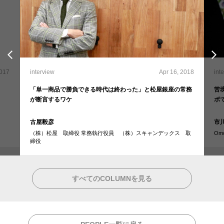
2017
int
interview
Apr 16, 2018
苦
「単一商品で勝負できる時代は終わった」と松屋銀座の常務
ボ
が断言するワケ
市
古屋毅彦
Om
（株）松屋 取締役 常務執行役員 （株）スキャンデックス 取
締役
すべてのCOLUMNを見る