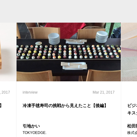
, 2017
interview
Mar 21, 2017
】
冷凍手毬寿司の挑戦から見えたこと【後編】
ビジ
キス
引地かい
松田
TOKYOEDGE.
株式