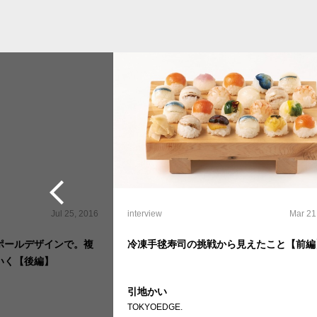
Jul 25, 2016
interview
Mar 21
ポールデザインで。複
冷凍手毬寿司の挑戦から見えたこと【前編
いく【後編】
引地かい
TOKYOEDGE.