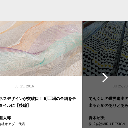
Jul 25, 2016
Jul 25, 2
ネスデザインが突破口！ 町工場の金網をテ
てぬぐいの世界進出の
タイルに【後編】
出るためのありとあ
龍太郎
青木昭夫
会社オアゾ 代表
株式会社MIRU DESIGN