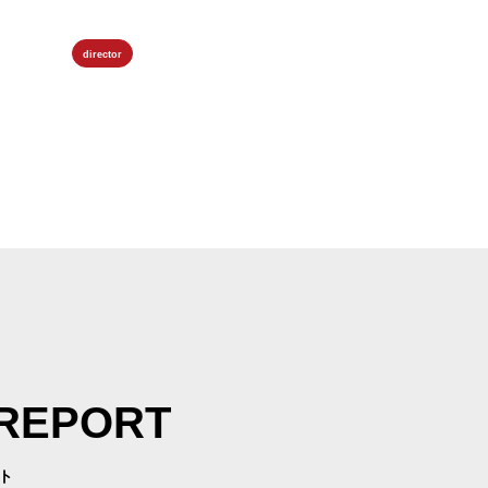
director
 REPORT
ト