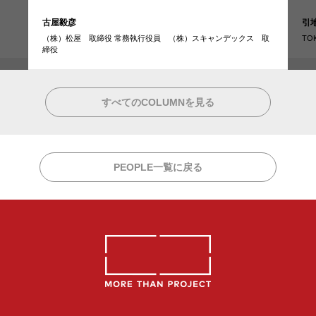
引
古屋毅彦
TO
（株）松屋 取締役 常務執行役員 （株）スキャンデックス 取
締役
すべてのCOLUMNを見る
PEOPLE一覧に戻る