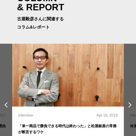
& REPORT
古屋毅彦さんに関連する
コラム&レポート
2017
int
interview
Apr 16, 2018
理由
冷
「単一商品で勝負できる時代は終わった」と松屋銀座の常務
が断言するワケ