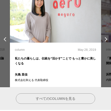
2018
int
column
May 28, 2019
法論
「
私たちの暮らしは、伝統を“活かす”ことで もっと豊かに美し
開
くなる
浜
矢島 里佳
内
株式会社和える 代表取締役
すべてのCOLUMNを見る